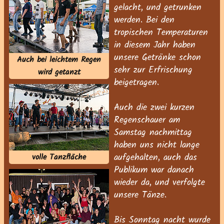
gelacht, und getrunken
werden. Bei den
tropischen Temperaturen
in diesem Jahr haben
unsere Getränke schon
Auch bei leichtem Regen
sehr zur Erfrischung
wird getanzt
beigetragen.
Auch die zwei kurzen
Regenschauer am
Samstag nachmittag
haben uns nicht lange
aufgehalten, auch das
volle Tanzfläche
Publikum war danach
wieder da, und verfolgte
unsere Tänze.
Bis Sonntag nacht wurde